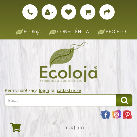
ECOloja
CONSCIÊNCIA
PROJETO
Bem vindo! Faça
login
ou
cadastre-se
0 - R$ 0,00