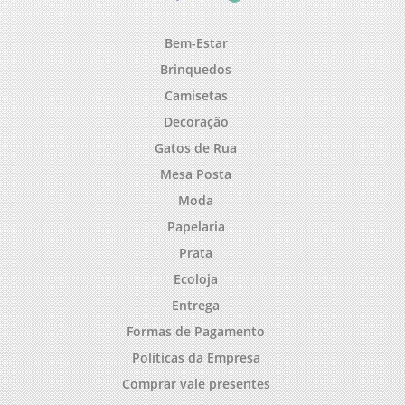
Bem-Estar
Brinquedos
Camisetas
Decoração
Gatos de Rua
Mesa Posta
Moda
Papelaria
Prata
Ecoloja
Entrega
Formas de Pagamento
Políticas da Empresa
Comprar vale presentes