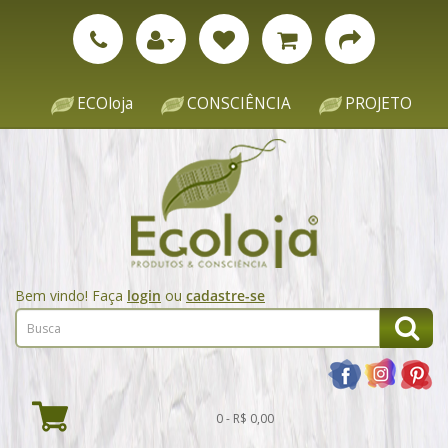
ECOloja
CONSCIÊNCIA
PROJETO
Bem vindo! Faça
login
ou
cadastre-se
0 - R$ 0,00