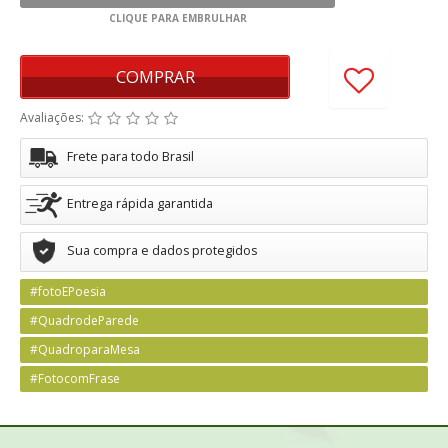
COMPRAR
Avaliações:
Frete para todo Brasil
Entrega rápida garantida
Sua compra e dados protegidos
#fotoEPoesia
#QuadrodeParede
#QuadroparaMesa
#FotocomFrase