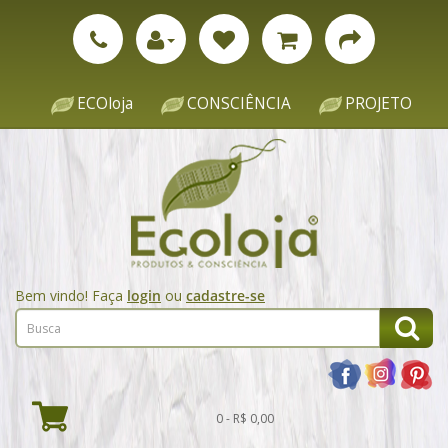
ECOloja
CONSCIÊNCIA
PROJETO
Bem vindo! Faça
login
ou
cadastre-se
0 - R$ 0,00