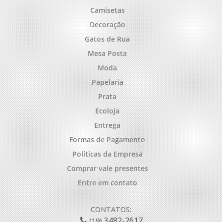
Camisetas
Decoração
Gatos de Rua
Mesa Posta
Moda
Papelaria
Prata
Ecoloja
Entrega
Formas de Pagamento
Políticas da Empresa
Comprar vale presentes
Entre em contato
CONTATOS:
3482-2617
(19)