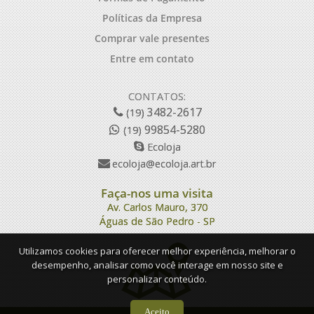
Políticas da Empresa
Comprar vale presentes
Entre em contato
CONTATOS:
3482-2617
(19)
99854-5280
(19)
Ecoloja
ecoloja@ecoloja.art.br
Faça-nos uma visita
Av. Carlos Mauro, 370
Águas de São Pedro - SP
Utilizamos cookies para oferecer melhor experiência, melhorar o
desempenho, analisar como você interage em nosso site e
personalizar conteúdo.
Aceito