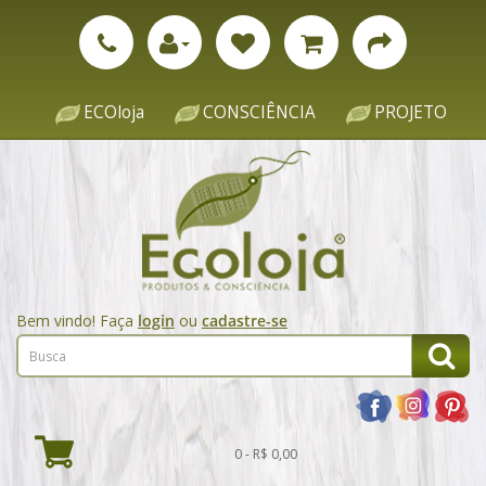
ECOloja
CONSCIÊNCIA
PROJETO
Bem vindo! Faça
login
ou
cadastre-se
0 - R$ 0,00