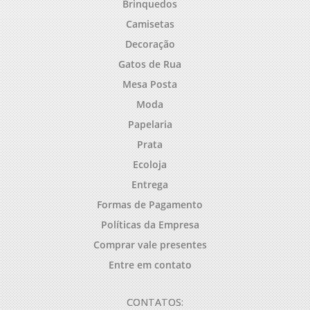
Brinquedos
Camisetas
Decoração
Gatos de Rua
Mesa Posta
Moda
Papelaria
Prata
Ecoloja
Entrega
Formas de Pagamento
Políticas da Empresa
Comprar vale presentes
Entre em contato
CONTATOS: