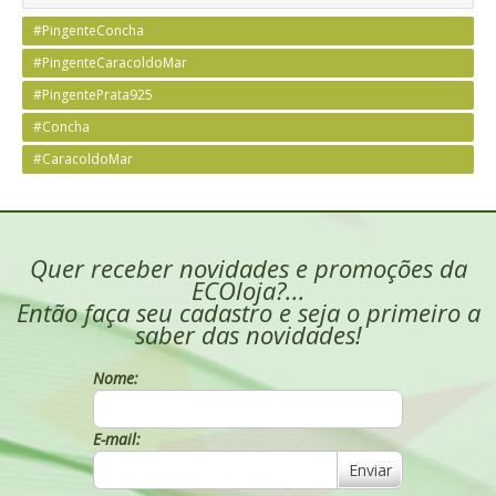
#PingenteConcha
#PingenteCaracoldoMar
#PingentePrata925
#Concha
#CaracoldoMar
Quer receber novidades e promoções da
ECOloja?...
Então faça seu cadastro e seja o primeiro a
saber das novidades!
Nome:
E-mail:
Enviar