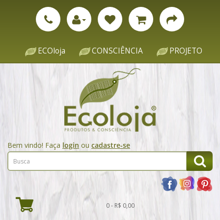
ECOloja
CONSCIÊNCIA
PROJETO
Bem vindo! Faça
login
ou
cadastre-se
0 - R$ 0,00