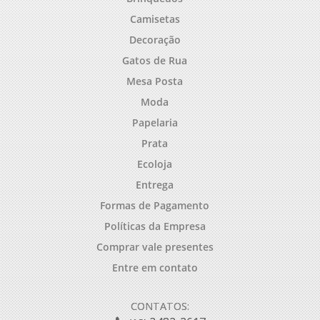
Camisetas
Decoração
Gatos de Rua
Mesa Posta
Moda
Papelaria
Prata
Ecoloja
Entrega
Formas de Pagamento
Políticas da Empresa
Comprar vale presentes
Entre em contato
CONTATOS: