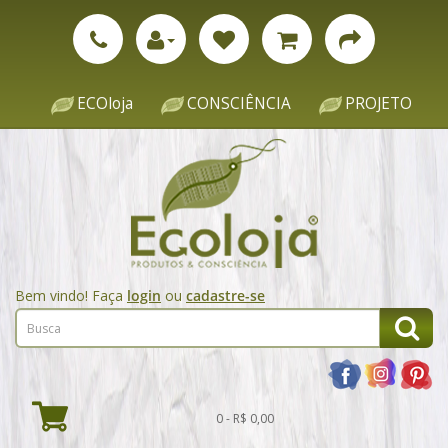
ECOloja
CONSCIÊNCIA
PROJETO
Bem vindo! Faça
login
ou
cadastre-se
0 - R$ 0,00