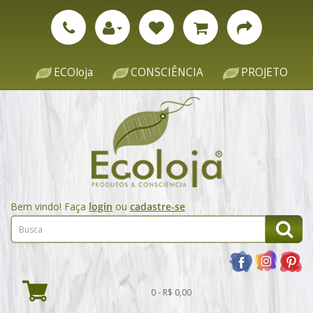
ECOloja
CONSCIÊNCIA
PROJETO
Bem vindo! Faça
login
ou
cadastre-se
0 - R$ 0,00