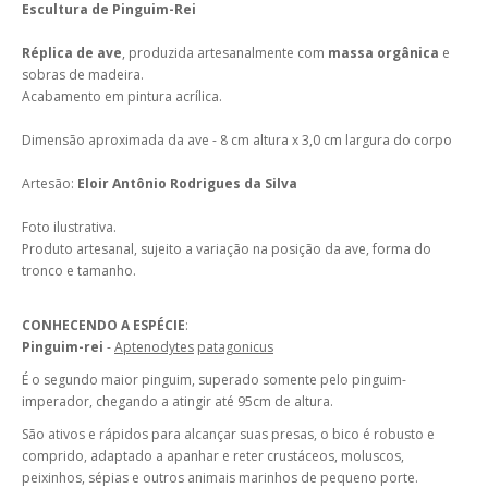
Escultura de Pinguim-Rei
Réplica de ave
, produzida artesanalmente com
massa orgânica
e
sobras de madeira.
Acabamento em pintura acrílica.
Dimensão aproximada da ave - 8 cm altura x 3,0 cm largura do corpo
Artesão:
Eloir Antônio Rodrigues da Silva
Foto ilustrativa.
Produto artesanal, sujeito a variação na posição da ave, forma do
tronco e tamanho.
CONHECENDO A ESPÉCIE
:
Pinguim-rei
-
Aptenodytes
patagonicus
É o segundo maior pinguim, superado somente pelo pinguim-
imperador, chegando a atingir até 95cm de altura.
São ativos e rápidos para alcançar suas presas, o bico é robusto e
comprido, adaptado a apanhar e reter crustáceos, moluscos,
peixinhos, sépias e outros animais marinhos de pequeno porte.