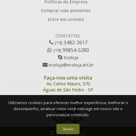
Políticas da Empresa
Comprar vale presentes
Entre em contato
CONTATOS:
3482-2617
(19)
99854-5280
(19)
Ecoloja
ecoloja@ecoloja.art.br
Faça-nos uma visita
Av. Carlos Mauro, 370
Águas de São Pedro - SP
Utilizamos cookies para oferecer melhor experiência, melhorar o
desempenho, analisar como você interage em nosso site e
personalizar conteúdo.
Aceito