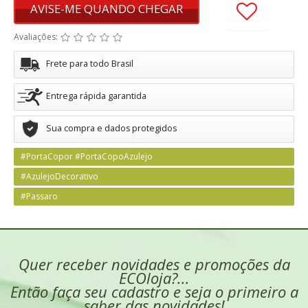
AVISE-ME QUANDO CHEGAR
Avaliações:
Frete para todo Brasil
Entrega rápida garantida
Sua compra e dados protegidos
#PortaCopor #PortaCopoAzulejo
#AzulejoDecorativo
#Passaro
Quer receber novidades e promoções da
ECOloja?...
Então faça seu cadastro e seja o primeiro a
saber das novidades!