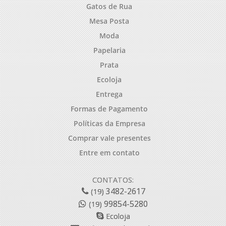
Gatos de Rua
Mesa Posta
Moda
Papelaria
Prata
Ecoloja
Entrega
Formas de Pagamento
Políticas da Empresa
Comprar vale presentes
Entre em contato
CONTATOS:
3482-2617
(19)
99854-5280
(19)
Ecoloja