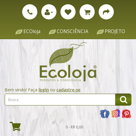
ECOloja
CONSCIÊNCIA
PROJETO
Bem vindo! Faça
login
ou
cadastre-se
0 - R$ 0,00