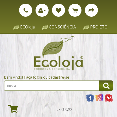
ECOloja
CONSCIÊNCIA
PROJETO
Bem vindo! Faça
login
ou
cadastre-se
0 - R$ 0,00