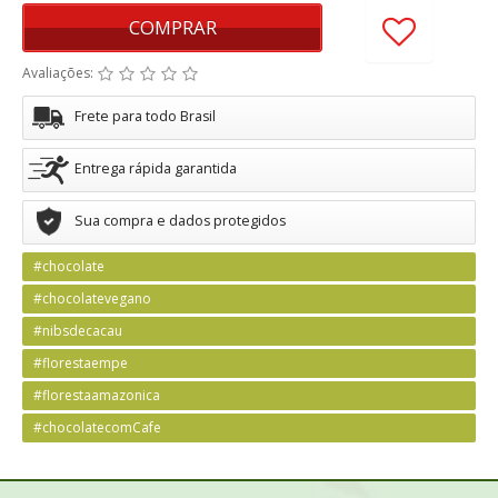
COMPRAR
Avaliações:
Frete para todo Brasil
Entrega rápida garantida
Sua compra e dados protegidos
#chocolate
#chocolatevegano
#nibsdecacau
#florestaempe
#florestaamazonica
#chocolatecomCafe