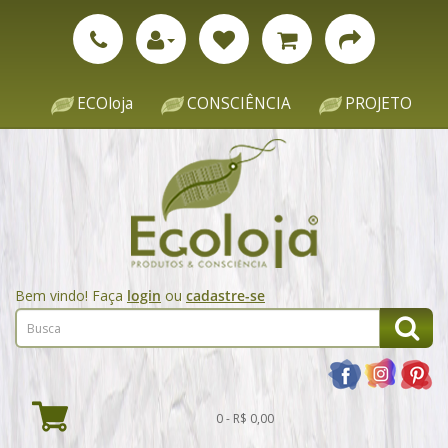
ECOloja
CONSCIÊNCIA
PROJETO
Bem vindo! Faça
login
ou
cadastre-se
0 - R$ 0,00