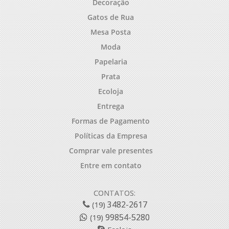
Decoração
Gatos de Rua
Mesa Posta
Moda
Papelaria
Prata
Ecoloja
Entrega
Formas de Pagamento
Políticas da Empresa
Comprar vale presentes
Entre em contato
CONTATOS:
3482-2617
(19)
99854-5280
(19)