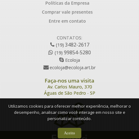
Políticas da Empresa
Comprar vale presentes
Entre em contato
CONTATOS:
3482-2617
(19)
99854-5280
(19)
Ecoloja
ecoloja@ecoloja.art.br
Faça-nos uma visita
Av. Carlos Mauro, 370
Águas de São Pedro - SP
Utilizamos cookies para oferecer melhor experiência, melhorar o
desempenho, analisar como você interage em nosso site e
personalizar conteúdo.
Aceito