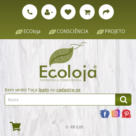
ECOloja
CONSCIÊNCIA
PROJETO
Bem vindo! Faça
login
ou
cadastre-se
0 - R$ 0,00