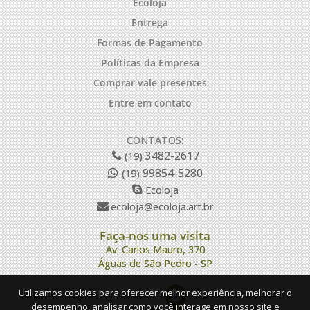
Ecoloja
Entrega
Formas de Pagamento
Políticas da Empresa
Comprar vale presentes
Entre em contato
CONTATOS:
3482-2617
(19)
99854-5280
(19)
Ecoloja
ecoloja@ecoloja.art.br
Faça-nos uma visita
Av. Carlos Mauro, 370
Águas de São Pedro - SP
Utilizamos cookies para oferecer melhor experiência, melhorar o
desempenho, analisar como você interage em nosso site e