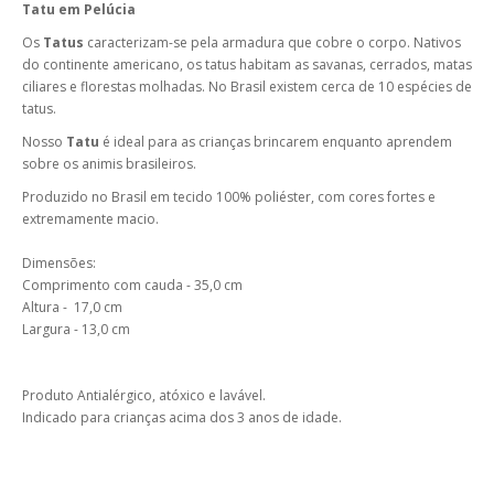
Tatu em Pelúcia
Os
Tatus
caracterizam-se pela armadura que cobre o corpo. Nativos
do continente americano, os tatus habitam as savanas, cerrados, matas
ciliares e florestas molhadas. No Brasil existem cerca de 10 espécies de
tatus.
Nosso
Tatu
é ideal para as crianças brincarem enquanto aprendem
sobre os animis brasileiros.
Produzido no Brasil em tecido 100% poliéster, com cores fortes e
extremamente macio.
Dimensões:
Comprimento com cauda - 35,0 cm
Altura - 17,0 cm
Largura - 13,0 cm
Produto Antialérgico, atóxico e lavável.
Indicado para crianças acima dos 3 anos de idade.