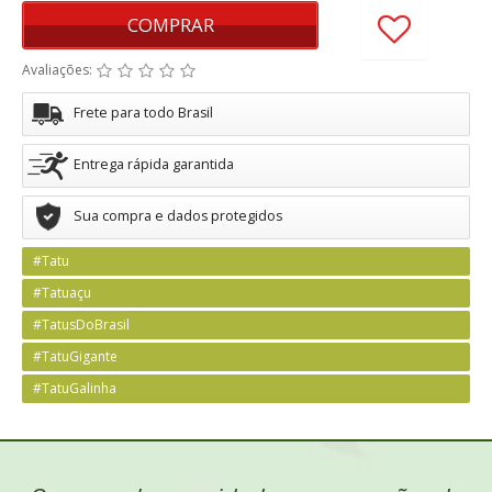
COMPRAR
Avaliações:
Frete para todo Brasil
Entrega rápida garantida
Sua compra e dados protegidos
#Tatu
#Tatuaçu
#TatusDoBrasil
#TatuGigante
#TatuGalinha