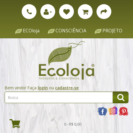
ECOloja
CONSCIÊNCIA
PROJETO
Bem vindo! Faça
login
ou
cadastre-se
0 - R$ 0,00