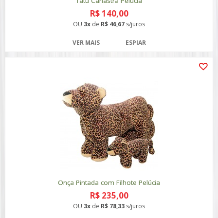
Tatu Canastra Pelúcia
R$ 140,00
OU
3x
de
R$ 46,67
s/juros
VER MAIS
ESPIAR
Onça Pintada com Filhote Pelúcia
R$ 235,00
OU
3x
de
R$ 78,33
s/juros