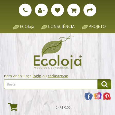
ECOloja
CONSCIÊNCIA
PROJETO
Bem vindo! Faça
login
ou
cadastre-se
0 - R$ 0,00