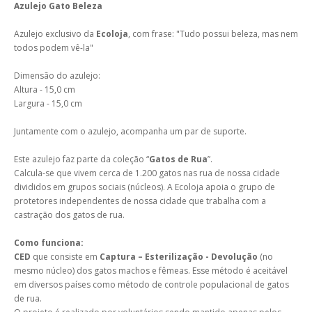
Azulejo Gato Beleza
Azulejo exclusivo da
Ecoloja
, com frase: "Tudo possui beleza, mas nem
todos podem vê-la"
Dimensão do azulejo:
Altura - 15,0 cm
Largura - 15,0 cm
Juntamente com o azulejo, acompanha um par de suporte.
Este azulejo faz parte da coleção “
Gatos de Rua
”.
Calcula-se que vivem cerca de 1.200 gatos nas rua de nossa cidade
divididos em grupos sociais (núcleos). A Ecoloja apoia o grupo de
protetores independentes de nossa cidade que trabalha com a
castração dos gatos de rua.
Como funciona:
CED
que consiste em
Captura – Esterilização - Devolução
(no
mesmo núcleo) dos gatos machos e fêmeas. Esse método é aceitável
em diversos países como método de controle populacional de gatos
de rua.