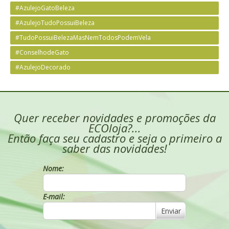
#AzulejoGatoBeleza
#AzulejoTudoPossuiBeleza
#TudoPossuiBelezaMasNemTodosPodemVela
#ConselhodeGato
#AzulejoDecorado
Quer receber novidades e promoções da
ECOloja?...
Então faça seu cadastro e seja o primeiro a
saber das novidades!
Nome:
E-mail:
Enviar