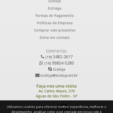
Ecoloja
Entrega
Formas de Pagamento
Políticas da Empresa
Comprar vale presentes
Entre em contato
CONTATOS:
3482-2617
(19)
99854-5280
(19)
Ecoloja
ecoloja@ecoloja.art.br
Faça-nos uma visita
Av. Carlos Mauro, 370
Águas de São Pedro - SP
Utilizamos cookies para oferecer melhor experiência, melhorar o
desempenho, analisar como você interage em nosso site e