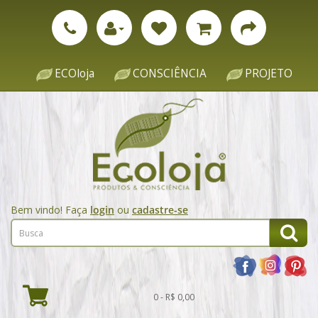
ECOloja
CONSCIÊNCIA
PROJETO
Bem vindo! Faça
login
ou
cadastre-se
0 - R$ 0,00