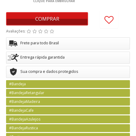
COMPRAR
Avaliações:
Frete para todo Brasil
Entrega rápida garantida
Sua compra e dados protegidos
#Bandeja
#BandejaRetangular
#BandejaMadeira
#BandejaCafe
#BandejaAzulejos
#BandejaRustica