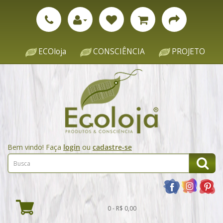
ECOloja
CONSCIÊNCIA
PROJETO
Bem vindo! Faça
login
ou
cadastre-se
0 - R$ 0,00