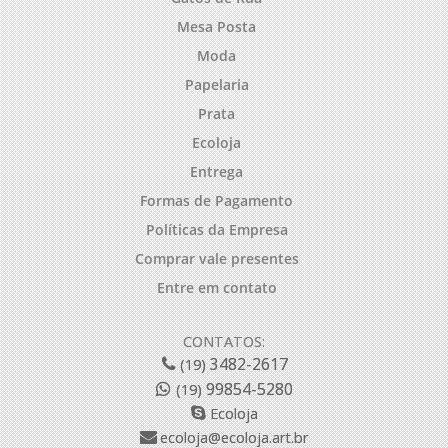
Mesa Posta
Moda
Papelaria
Prata
Ecoloja
Entrega
Formas de Pagamento
Políticas da Empresa
Comprar vale presentes
Entre em contato
CONTATOS:
3482-2617
(19)
99854-5280
(19)
Ecoloja
ecoloja@ecoloja.art.br