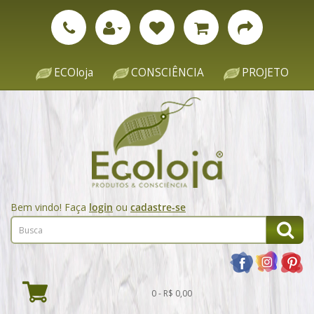
ECOloja
CONSCIÊNCIA
PROJETO
Bem vindo! Faça
login
ou
cadastre-se
0 - R$ 0,00