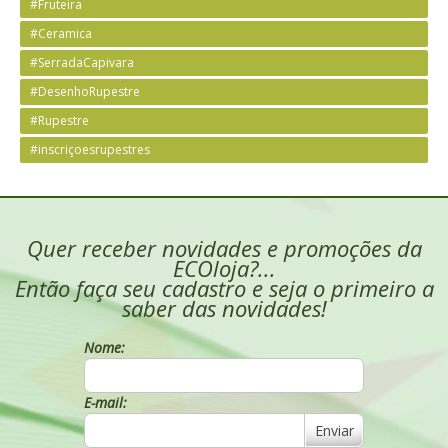
#Fruteira
#Ceramica
#SerradaCapivara
#DesenhoRupestre
#Rupestre
#inscriçoesrupestres
Quer receber novidades e promoções da
ECOloja?...
Então faça seu cadastro e seja o primeiro a
saber das novidades!
Nome:
E-mail:
Enviar