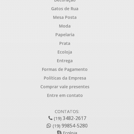
Gatos de Rua
Mesa Posta
Moda
Papelaria
Prata
Ecoloja
Entrega
Formas de Pagamento
Políticas da Empresa
Comprar vale presentes
Entre em contato
CONTATOS:
3482-2617
(19)
99854-5280
(19)
Ecoloja