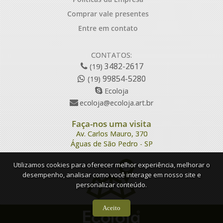
Comprar vale presentes
Entre em contato
CONTATOS:
3482-2617
(19)
99854-5280
(19)
Ecoloja
ecoloja@ecoloja.art.br
Faça-nos uma visita
Av. Carlos Mauro, 370
Águas de São Pedro - SP
Utilizamos cookies para oferecer melhor experiência, melhorar o
desempenho, analisar como você interage em nosso site e
personalizar conteúdo.
Aceito