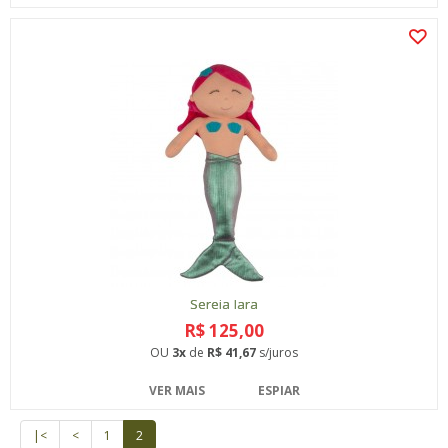
Sereia Iara
R$ 125,00
OU
3x
de
R$ 41,67
s/juros
VER MAIS
ESPIAR
|<
<
1
2