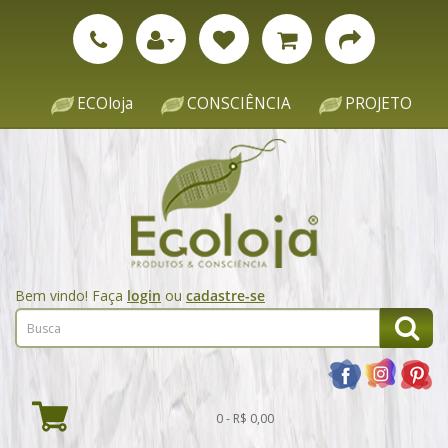
ECOloja
CONSCIÊNCIA
PROJETO
Bem vindo! Faça
login
ou
cadastre-se
0 - R$ 0,00