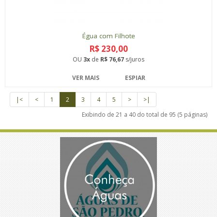
Égua com Filhote
R$ 230,00
OU
3x
de
R$ 76,67
s/juros
VER MAIS
ESPIAR
|<
<
1
2
3
4
5
>
>|
Exibindo de 21 a 40 do total de 95 (5 páginas)