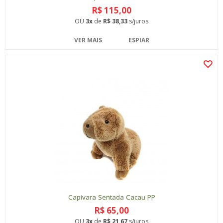
R$ 115,00
OU
3x
de
R$ 38,33
s/juros
VER MAIS
ESPIAR
Capivara Sentada Cacau PP
R$ 65,00
OU
3x
de
R$ 21,67
s/juros