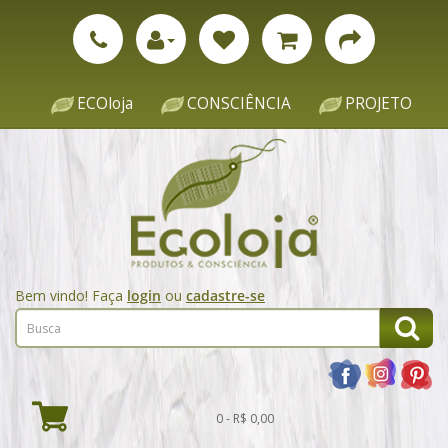
ECOloja
CONSCIÊNCIA
PROJETO
Bem vindo! Faça
login
ou
cadastre-se
0 - R$ 0,00