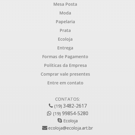
Mesa Posta
Moda
Papelaria
Prata
Ecoloja
Entrega
Formas de Pagamento
Políticas da Empresa
Comprar vale presentes
Entre em contato
CONTATOS:
3482-2617
(19)
99854-5280
(19)
Ecoloja
ecoloja@ecoloja.art.br