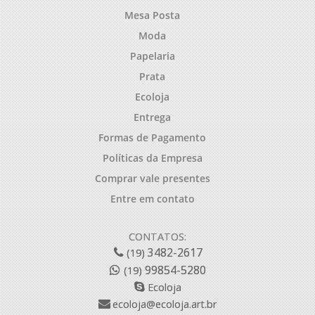
Mesa Posta
Moda
Papelaria
Prata
Ecoloja
Entrega
Formas de Pagamento
Políticas da Empresa
Comprar vale presentes
Entre em contato
CONTATOS:
3482-2617
(19)
99854-5280
(19)
Ecoloja
ecoloja@ecoloja.art.br