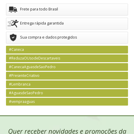
Frete para todo Brasil
Entrega rápida garantida
Sua compra e dados protegidos
#Caneca
#ReduzaOUsodeDescartaveis
#CanecaAguasdeSaoPedro
#PresenteCriativo
#Lembranca
#AguasdeSaoPedro
#vempraaguas
Quer receber novidades e promoções da