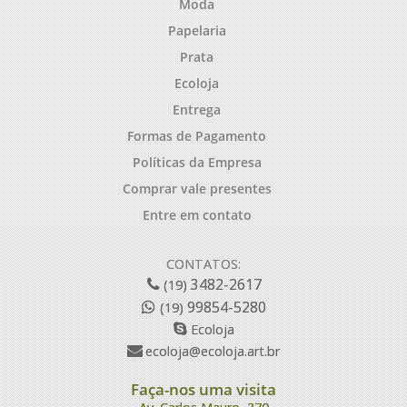
Moda
Papelaria
Prata
Ecoloja
Entrega
Formas de Pagamento
Políticas da Empresa
Comprar vale presentes
Entre em contato
CONTATOS:
3482-2617
(19)
99854-5280
(19)
Ecoloja
ecoloja@ecoloja.art.br
Faça-nos uma visita