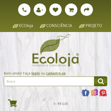
ECOloja
CONSCIÊNCIA
PROJETO
Bem vindo! Faça
login
ou
cadastre-se
0 - R$ 0,00