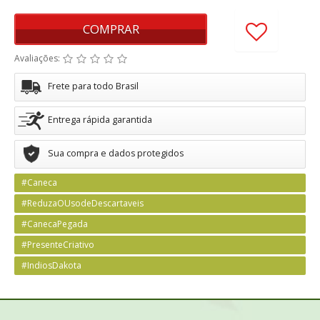
COMPRAR
Avaliações:
Frete para todo Brasil
Entrega rápida garantida
Sua compra e dados protegidos
#Caneca
#ReduzaOUsodeDescartaveis
#CanecaPegada
#PresenteCriativo
#IndiosDakota