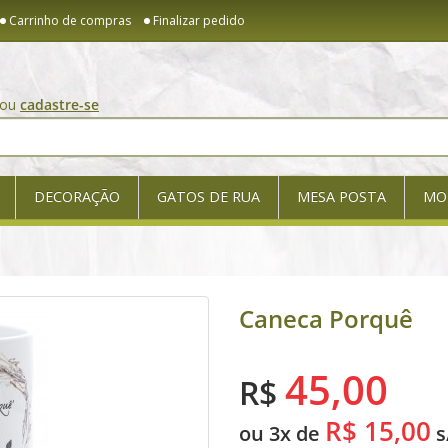
Carrinho de compras
Finalizar pedido
ou
cadastre-se
DECORAÇÃO
GATOS DE RUA
MESA POSTA
MO
Caneca Porquê
45,00
R$
R$ 15,00
ou 3x de
s