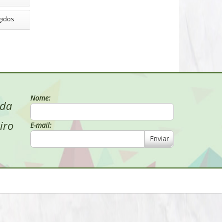
gidos
Nome:
 da
iro
E-mail:
Enviar