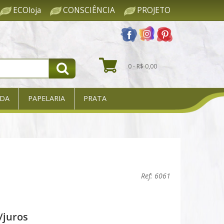
ECOloja
CONSCIÊNCIA
PROJETO
0 - R$ 0,00
DA
PAPELARIA
PRATA
Ref: 6061
/juros