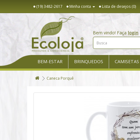
(19) 3482-2617
Minha conta
Lista de desejos (0)
Bem vindo! Faça
login
BEM-ESTAR
BRINQUEDOS
CAMISETAS
Caneca Porquê