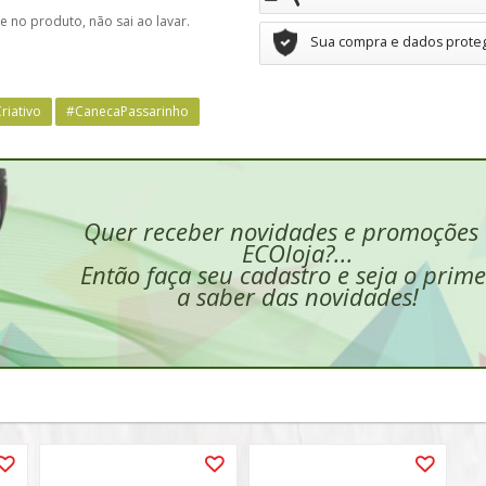
e no produto, não sai ao lavar.
Sua compra e dados prote
riativo
#CanecaPassarinho
Quer receber novidades e promoções
ECOloja?...
Então faça seu cadastro e seja o prime
a saber das novidades!