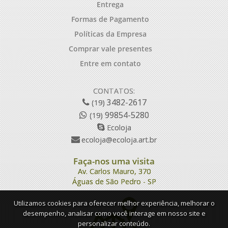
Entrega
Formas de Pagamento
Políticas da Empresa
Comprar vale presentes
Entre em contato
CONTATOS:
3482-2617
(19)
99854-5280
(19)
Ecoloja
ecoloja@ecoloja.art.br
Faça-nos uma visita
Av. Carlos Mauro, 370
Águas de São Pedro - SP
Utilizamos cookies para oferecer melhor experiência, melhorar o
desempenho, analisar como você interage em nosso site e
personalizar conteúdo.