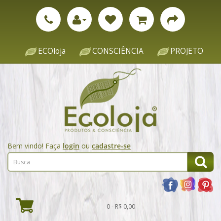
ECOloja
CONSCIÊNCIA
PROJETO
Bem vindo! Faça
login
ou
cadastre-se
0 - R$ 0,00