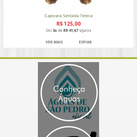
Capivara Sentada Teteca
R$ 125,00
OU
3x
de
R$ 41,67
s/juros
VER MAIS
ESPIAR