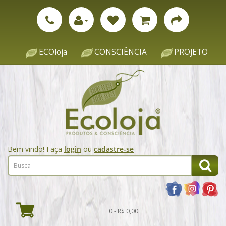
ECOloja
CONSCIÊNCIA
PROJETO
Bem vindo! Faça
login
ou
cadastre-se
0 - R$ 0,00