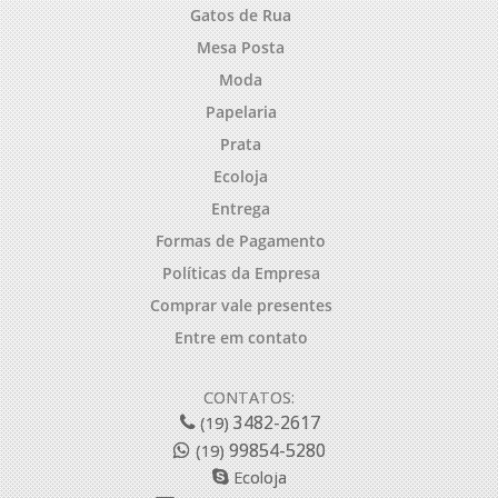
Gatos de Rua
Mesa Posta
Moda
Papelaria
Prata
Ecoloja
Entrega
Formas de Pagamento
Políticas da Empresa
Comprar vale presentes
Entre em contato
CONTATOS:
3482-2617
(19)
99854-5280
(19)
Ecoloja