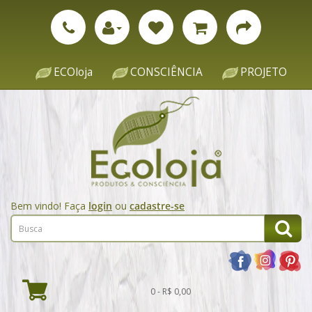
ECOloja
CONSCIÊNCIA
PROJETO
Bem vindo! Faça
login
ou
cadastre-se
0 - R$ 0,00