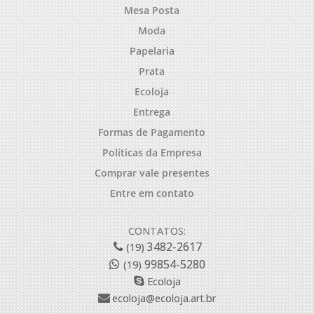
Mesa Posta
Moda
Papelaria
Prata
Ecoloja
Entrega
Formas de Pagamento
Políticas da Empresa
Comprar vale presentes
Entre em contato
CONTATOS:
3482-2617
(19)
99854-5280
(19)
Ecoloja
ecoloja@ecoloja.art.br