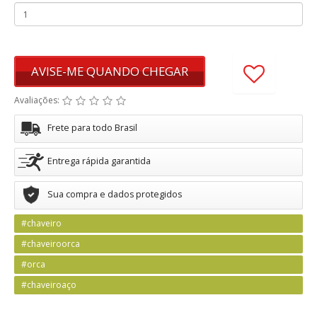
AVISE-ME QUANDO CHEGAR
Avaliações:
Frete para todo Brasil
Entrega rápida garantida
Sua compra e dados protegidos
#chaveiro
#chaveiroorca
#orca
#chaveiroaço