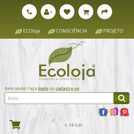
ECOloja
CONSCIÊNCIA
PROJETO
Bem vindo! Faça
login
ou
cadastre-se
0 - R$ 0,00