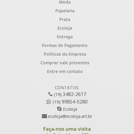
Moda
Papelaria
Prata
Ecoloja
Entrega
Formas de Pagamento
Políticas da Empresa
Comprar vale presentes
Entre em contato
CONTATOS:
3482-2617
(19)
99854-5280
(19)
Ecoloja
ecoloja@ecoloja.art.br
Faça-nos uma visita