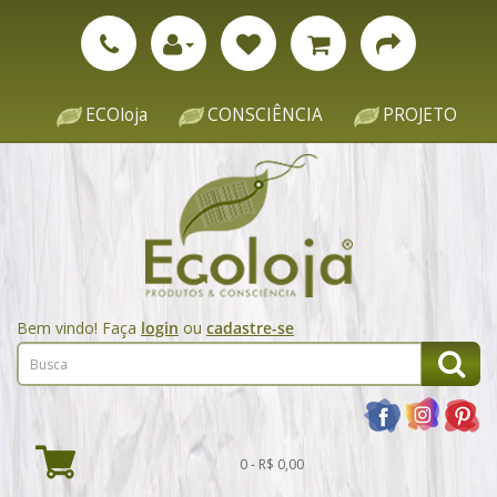
ECOloja
CONSCIÊNCIA
PROJETO
Bem vindo! Faça
login
ou
cadastre-se
0 - R$ 0,00