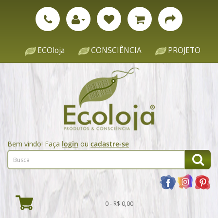
ECOloja
CONSCIÊNCIA
PROJETO
Bem vindo! Faça
login
ou
cadastre-se
0 - R$ 0,00