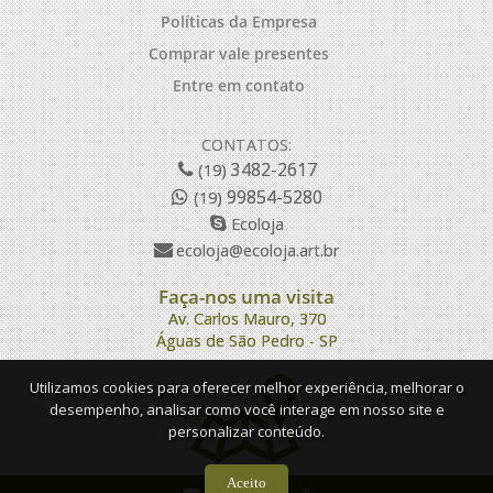
Políticas da Empresa
Comprar vale presentes
Entre em contato
CONTATOS:
3482-2617
(19)
99854-5280
(19)
Ecoloja
ecoloja@ecoloja.art.br
Faça-nos uma visita
Av. Carlos Mauro, 370
Águas de São Pedro - SP
Utilizamos cookies para oferecer melhor experiência, melhorar o
desempenho, analisar como você interage em nosso site e
personalizar conteúdo.
Aceito