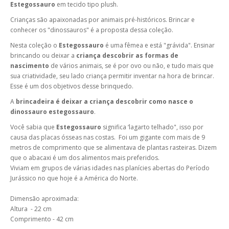
Estegossauro
em tecido tipo plush.
Crianças são apaixonadas por animais pré-históricos. Brincar e
conhecer os "dinossauros" é a proposta dessa coleção.
Nesta coleção o
Estegossauro
é uma fêmea e está "grávida".
Ensinar
brincando ou deixar a
criança descobrir as formas de
nascimento
de vários animais, se é por ovo ou não, e tudo mais que
sua criatividade, seu lado criança permitir inventar na hora de brincar.
Esse é um dos objetivos desse brinquedo.
A
brincadeira é deixar a criança descobrir como nasce o
dinossauro estegossauro
.
Você sabia que
Estegossauro
significa ‘lagarto telhado", isso por
causa das placas ósseas nas costas. Foi um gigante com mais de 9
metros de comprimento que se alimentava de plantas rasteiras. Dizem
que o abacaxi é um dos alimentos mais preferidos.
Viviam em grupos de várias idades nas planícies abertas do Período
Jurássico no que hoje é a América do Norte.
Dimensão aproximada:
Altura - 22 cm
Comprimento - 42 cm