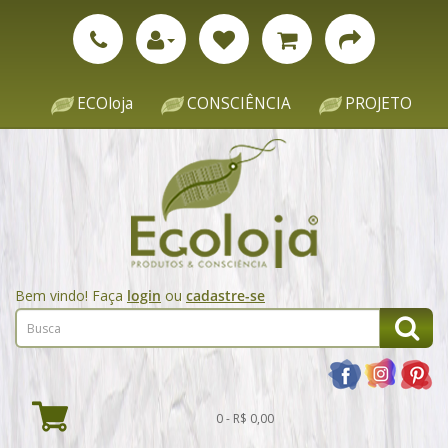
ECOloja
CONSCIÊNCIA
PROJETO
Bem vindo! Faça
login
ou
cadastre-se
0 - R$ 0,00