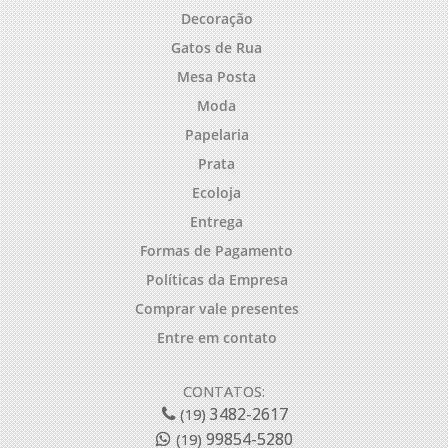
Decoração
Gatos de Rua
Mesa Posta
Moda
Papelaria
Prata
Ecoloja
Entrega
Formas de Pagamento
Políticas da Empresa
Comprar vale presentes
Entre em contato
CONTATOS:
3482-2617
(19)
99854-5280
(19)