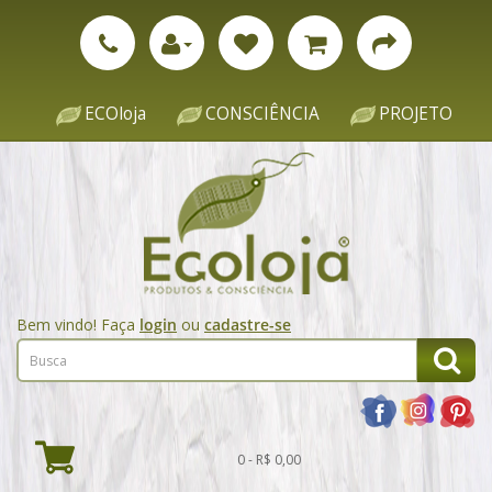
ECOloja
CONSCIÊNCIA
PROJETO
Bem vindo! Faça
login
ou
cadastre-se
0 - R$ 0,00