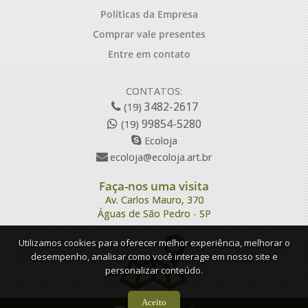
Políticas da Empresa
Comprar vale presentes
Entre em contato
CONTATOS:
3482-2617
(19)
99854-5280
(19)
Ecoloja
ecoloja@ecoloja.art.br
Faça-nos uma visita
Av. Carlos Mauro, 370
Águas de São Pedro - SP
Utilizamos cookies para oferecer melhor experiência, melhorar o
desempenho, analisar como você interage em nosso site e
personalizar conteúdo.
Aceito