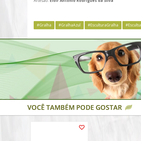
Artesão:
Eloir Antônio Rodrigues da Silva
#Gralha
#GralhaAzul
#EsculturaGralha
#Escultu
VOCÊ TAMBÉM PODE GOSTAR