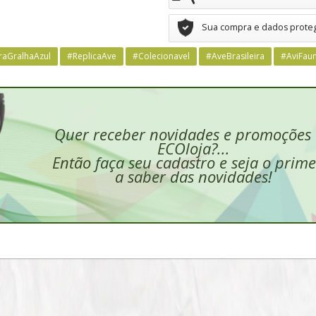
Sua compra e dados prote
raGralhaAzul
#ReplicaAve
#Colecionavel
#AveBrasileira
#AviFaun
Quer receber novidades e promoções
ECOloja?...
Então faça seu cadastro e seja o prime
a saber das novidades!