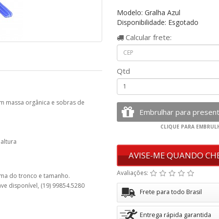
Modelo: Gralha Azul
Disponibilidade: Esgotado
Calcular
frete:
Qtd
om massa orgânica e sobras de
altura
AVISE-ME QUANDO CH
Avaliações:
orma do tronco e tamanho.
e disponível, (19) 99854.5280
Frete para todo Brasil
Entrega rápida garantida