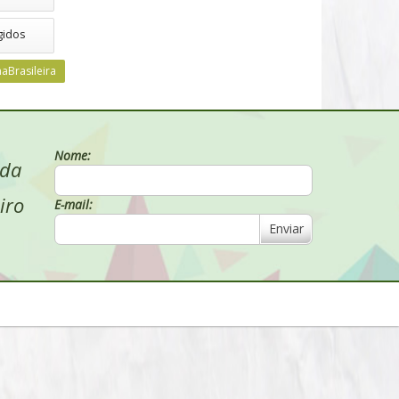
gidos
aBrasileira
Nome:
 da
iro
E-mail:
Enviar