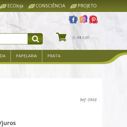
ECOloja
CONSCIÊNCIA
PROJETO
0 - R$ 0,00
DA
PAPELARIA
PRATA
Ref: 0968
/juros