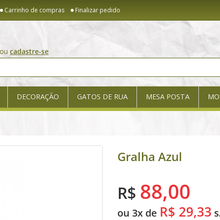
Carrinho de compras
Finalizar pedido
ou
cadastre-se
DECORAÇÃO
GATOS DE RUA
MESA POSTA
MO
Gralha Azul
88,00
R$
R$ 29,33
ou 3x de
s