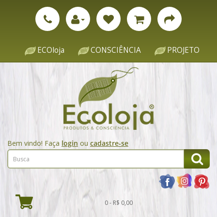
ECOloja
CONSCIÊNCIA
PROJETO
Bem vindo! Faça
login
ou
cadastre-se
0 - R$ 0,00