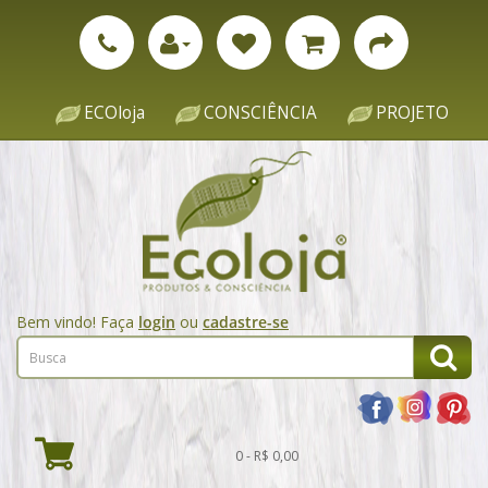
ECOloja
CONSCIÊNCIA
PROJETO
Bem vindo! Faça
login
ou
cadastre-se
0 - R$ 0,00