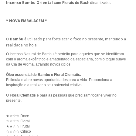
Incenso Bambu Oriental
com Florais de Bach
dinamizado
.
* NOVA EMBALAGEM *
O
Bambu
é utilizado para fortalecer o foco no presente, mantendo a
realidade no hoje.
O Incenso Natural de Bambu é perfeito para aqueles que se identificam
com o aroma excêntrico e amadeirado da especiaria, com o toque suave
da Cia de Aroma, atraindo novos ciclos.
Óleo essencial de Bambu e Floral Clematis.
Estimula e abre novas oportunidades para a vida. Proporciona a
inspiração e a realizar o seu potencial criativo.
O
Floral Clematis
é para as pessoas que precisam focar e viver no
presente.
★
☆☆
☆ Doce
☆☆☆☆ Floral
★★
☆☆
Frutal
☆☆☆☆
Cítrico