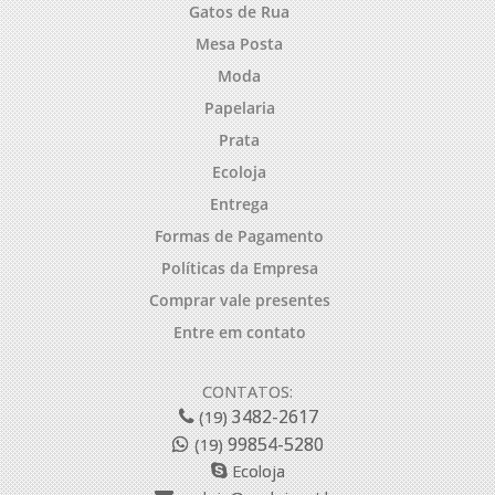
Gatos de Rua
Mesa Posta
Moda
Papelaria
Prata
Ecoloja
Entrega
Formas de Pagamento
Políticas da Empresa
Comprar vale presentes
Entre em contato
CONTATOS:
3482-2617
(19)
99854-5280
(19)
Ecoloja