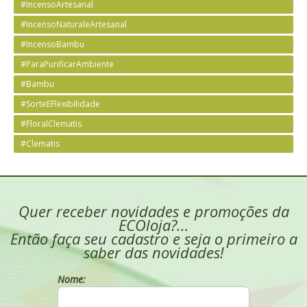
#IncensoArtesanal
#IncensoNaturaleArtesanal
#IncensoBambu
#ParaPurificarAmbiente
#Bambu
#SorteEFlexibilidade
#FloralClematis
#Clematis
Quer receber novidades e promoções da
ECOloja?...
Então faça seu cadastro e seja o primeiro a
saber das novidades!
Nome: