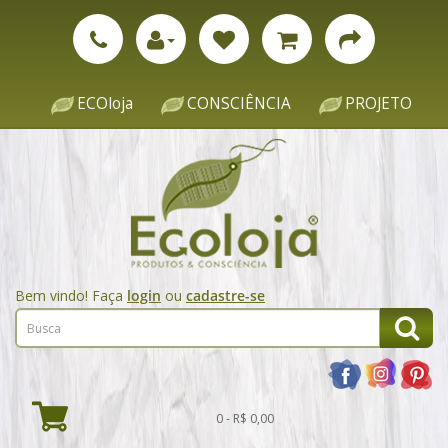
ECOloja
CONSCIÊNCIA
PROJETO
Bem vindo! Faça
login
ou
cadastre-se
0 - R$ 0,00