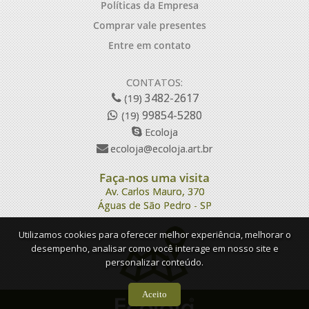
Políticas da Empresa
Comprar vale presentes
Entre em contato
CONTATOS:
3482-2617
(19)
99854-5280
(19)
Ecoloja
ecoloja@ecoloja.art.br
Faça-nos uma visita
Av. Carlos Mauro, 370
Águas de São Pedro - SP
Utilizamos cookies para oferecer melhor experiência, melhorar o
desempenho, analisar como você interage em nosso site e
personalizar conteúdo.
Aceito