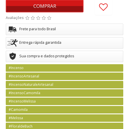
COMPRAR
Avaliações:
Frete para todo Brasil
Entrega rápida garantida
Sua compra e dados protegidos
#Incenso
#IncensoArtesanal
#IncensoNaturaleArtesanal
#IncensoCamomila
#IncensoMelissa
#Camomila
#Melissa
#FloraldeBach