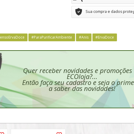
Sua compra e dados prote
censoErvaDoce
#ParaPurificarAmbiente
#Anis
#ErvaDoce
Quer receber novidades e promoções
ECOloja?...
Então faça seu cadastro e seja o prime
a saber das novidades!