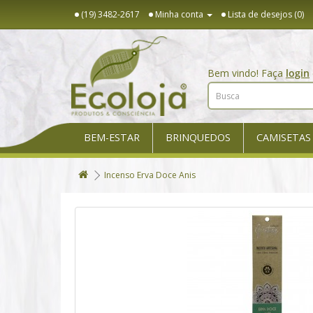
(19) 3482-2617
Minha conta
Lista de desejos (0)
Bem vindo! Faça
login
BEM-ESTAR
BRINQUEDOS
CAMISETAS
Incenso Erva Doce Anis