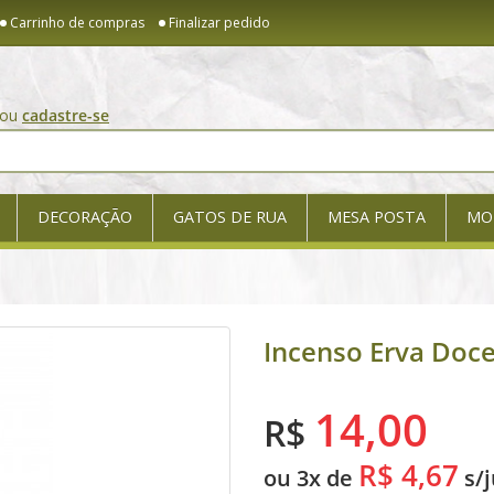
Carrinho de compras
Finalizar pedido
ou
cadastre-se
DECORAÇÃO
GATOS DE RUA
MESA POSTA
MO
Incenso Erva Doce
14,00
R$
R$ 4,67
ou 3x de
s/j