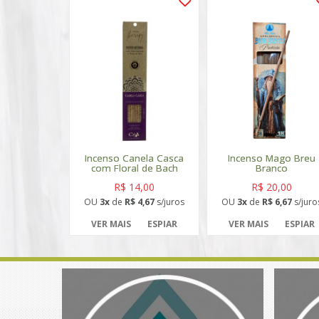
Incenso Canela Casca
Incenso Mago Breu
com Floral de Bach
Branco
R$ 14,00
R$ 20,00
OU
3x
de
R$ 4,67
s/juros
OU
3x
de
R$ 6,67
s/juro
VER MAIS
ESPIAR
VER MAIS
ESPIAR