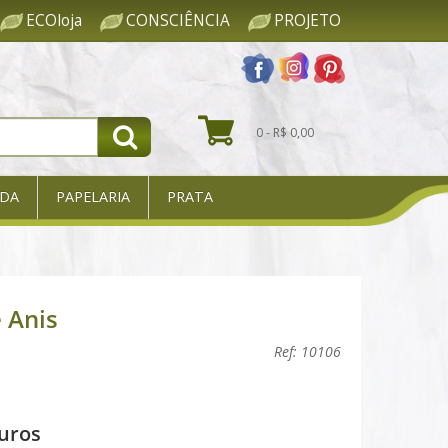
ECOloja
CONSCIÊNCIA
PROJETO
0 - R$ 0,00
DA
PAPELARIA
PRATA
 Anis
Ref: 10106
uros