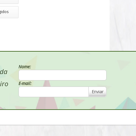
gidos
Nome:
 da
iro
E-mail:
Enviar