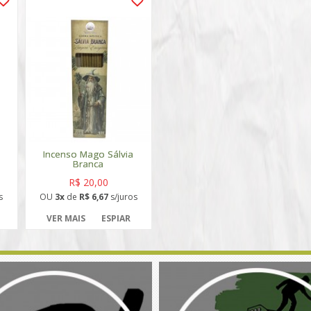
Incenso Mago Sálvia
Branca
R$ 20,00
s
OU
3x
de
R$ 6,67
s/juros
VER MAIS
ESPIAR