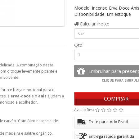
Modelo: Incenso Erva Doce Ani
Disponibilidade: Em estoque
Calcular
frete:
Qtd
delicada. A combinação desse
om o toque levemente picante e
envolvente.
íbrio e força emocional para o
tes, a
erva-doce
e o
anis
ajudam a
COMPRAR
rmonioso e acolhedor.
Avaliações:
de carvão. Com óleo essencial de
Frete para todo Brasil
de madeira e salitre orgânico.
Entrega rápida garantida