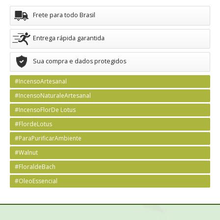
Frete para todo Brasil
Entrega rápida garantida
Sua compra e dados protegidos
#IncensoArtesanal
#IncensoNaturaleArtesanal
#IncensoFlorDe Lotus
#FlordeLotus
#ParaPurificarAmbiente
#Walnut
#FloraldeBach
#OleoEssencial