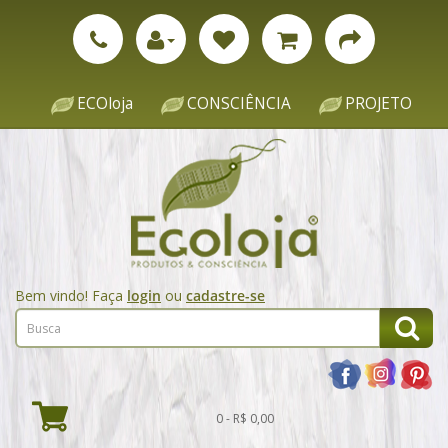
ECOloja
CONSCIÊNCIA
PROJETO
Bem vindo! Faça
login
ou
cadastre-se
0 - R$ 0,00