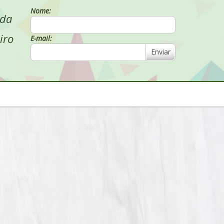
Nome:
 da
iro
E-mail:
Enviar