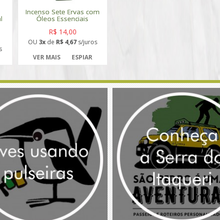
Incenso Sete Ervas com
l
Óleos Essenciais
R$ 14,00
OU
3x
de
R$ 4,67
s/juros
s
VER MAIS
ESPIAR