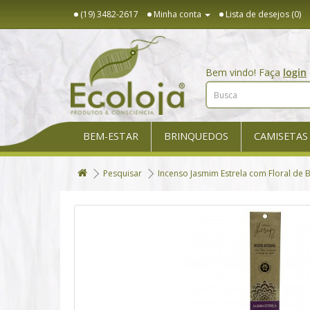
(19) 3482-2617
Minha conta
Lista de desejos (0)
Bem vindo! Faça
login
BEM-ESTAR
BRINQUEDOS
CAMISETAS
Pesquisar
Incenso Jasmim Estrela com Floral de 