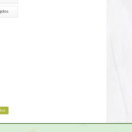
gidos
live