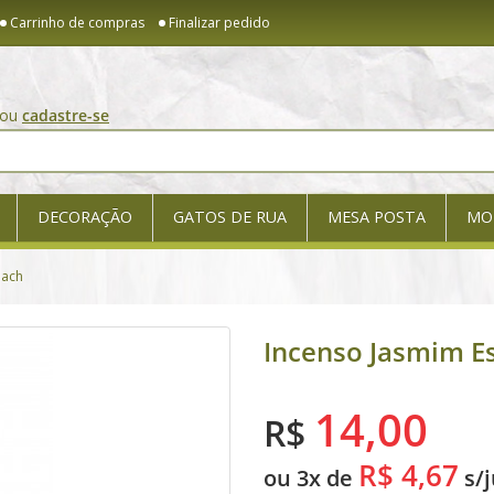
Carrinho de compras
Finalizar pedido
ou
cadastre-se
DECORAÇÃO
GATOS DE RUA
MESA POSTA
MO
Bach
Incenso Jasmim Es
14,00
R$
R$ 4,67
ou 3x de
s/j