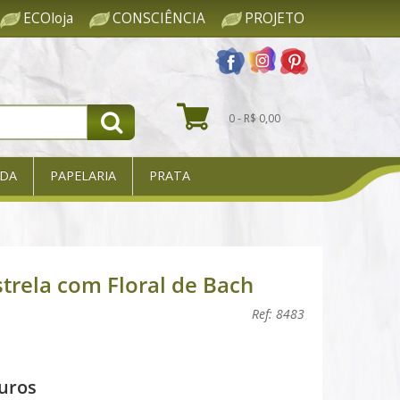
ECOloja
CONSCIÊNCIA
PROJETO
0 - R$ 0,00
DA
PAPELARIA
PRATA
trela com Floral de Bach
Ref: 8483
uros