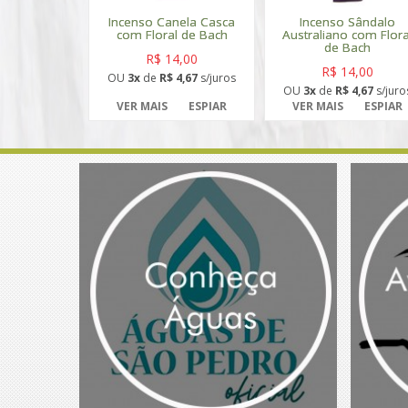
Incenso Canela Casca
Incenso Sândalo
com Floral de Bach
Australiano com Flora
de Bach
R$ 14,00
R$ 14,00
OU
3x
de
R$ 4,67
s/juros
OU
3x
de
R$ 4,67
s/juro
VER MAIS
ESPIAR
VER MAIS
ESPIAR