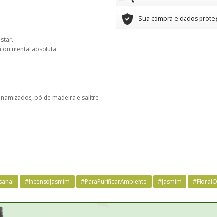
Sua compra e dados prote
star.
ca ou mental absoluta.
 dinamizados, pó de madeira e salitre
sanal
#IncensoJasmim
#ParaPurificarAmbiente
#Jasmim
#FloralO