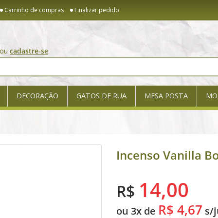
Carrinho de compras
Finalizar pedido
ou
cadastre-se
DECORAÇÃO
GATOS DE RUA
MESA POSTA
MO
Incenso Vanilla B
14,00
R$
R$ 4,67
ou 3x de
s/j