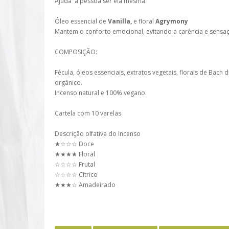
Ajuda a pessoa ser ela mesma.
Óleo essencial de
Vanilla,
e floral
Agrymony
Mantem o conforto emocional, evitando a carência e sensaç
COMPOSIÇÃO:
Fécula, óleos essenciais, extratos vegetais, florais de Bach
orgânico.
Incenso natural e 100% vegano.
Cartela com 10 varelas
Descrição olfativa do Incenso
★☆☆☆ Doce
★★★★ Floral
☆☆☆☆ Frutal
☆☆☆☆ Cítrico
★★★☆ Amadeirado