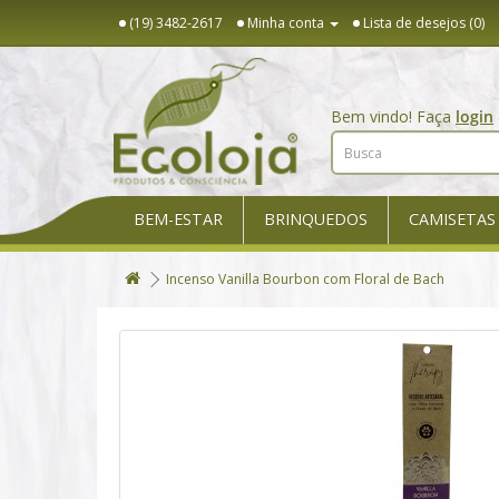
(19) 3482-2617
Minha conta
Lista de desejos (0)
Bem vindo! Faça
login
BEM-ESTAR
BRINQUEDOS
CAMISETAS
Incenso Vanilla Bourbon com Floral de Bach