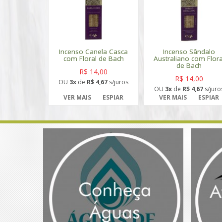
Incenso Canela Casca
Incenso Sândalo
com Floral de Bach
Australiano com Flora
de Bach
R$ 14,00
R$ 14,00
OU
3x
de
R$ 4,67
s/juros
OU
3x
de
R$ 4,67
s/juro
VER MAIS
ESPIAR
VER MAIS
ESPIAR