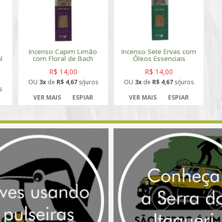
Incenso Capim Limão
Incenso Sete Ervas com
l
com Floral de Bach
Óleos Essenciais
R$ 14,00
R$ 14,00
OU
3x
de
R$ 4,67
s/juros
OU
3x
de
R$ 4,67
s/juros
s
VER MAIS
ESPIAR
VER MAIS
ESPIAR