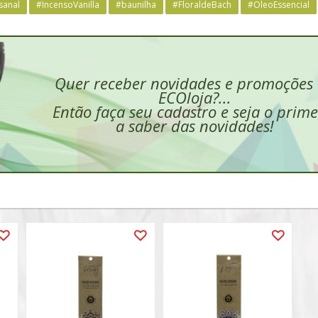
sanal
#IncensoVanilla
#baunilha
#FloraldeBach
#OleoEssencial
Quer receber novidades e promoções
ECOloja?...
Então faça seu cadastro e seja o prime
a saber das novidades!