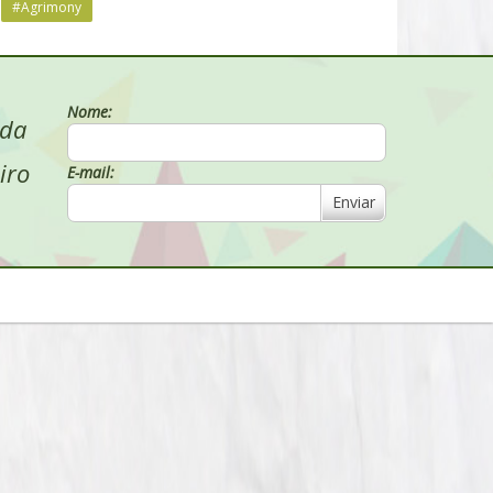
#Agrimony
Nome:
 da
iro
E-mail:
Enviar