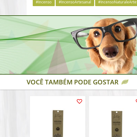
#Incenso
#IncensoArtesanal
#IncensoNaturaleArte
VOCÊ TAMBÉM PODE GOSTAR