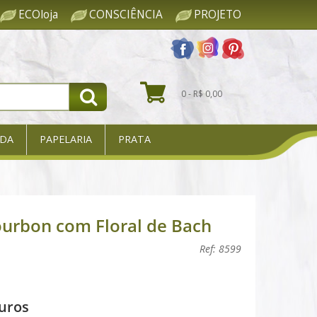
ECOloja
CONSCIÊNCIA
PROJETO
0 - R$ 0,00
DA
PAPELARIA
PRATA
ourbon com Floral de Bach
Ref: 8599
uros