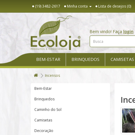
(19) 3482-2617
Minha conta
Lista de desejos (0)
Bem vindo! Faça
login
BEM-ESTAR
BRINQUEDOS
CAMISETAS
Incensos
Bem-Estar
Inc
Brinquedos
Caminho do Sol
Camisetas
Decoração