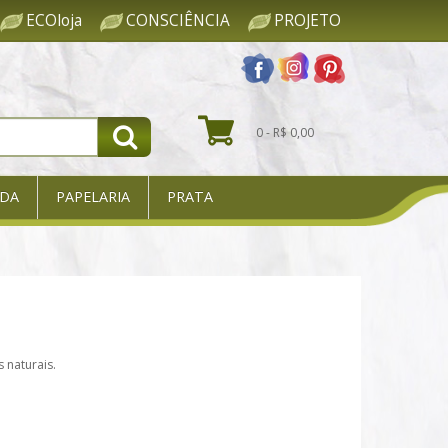
ECOloja
CONSCIÊNCIA
PROJETO
0 - R$ 0,00
DA
PAPELARIA
PRATA
 naturais.