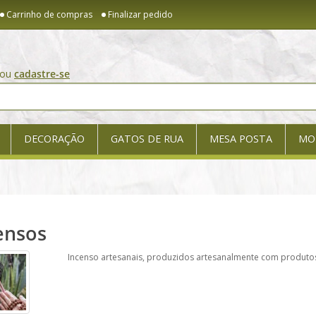
Carrinho de compras
Finalizar pedido
ou
cadastre-se
DECORAÇÃO
GATOS DE RUA
MESA POSTA
MO
ensos
Incenso artesanais, produzidos artesanalmente com produtos