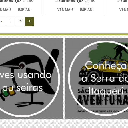
3x
de
R$ 4,67
s/juros
OU
3x
de
R$ 4,67
s/juros
OU
3x
R MAIS
ESPIAR
VER MAIS
ESPIAR
VER 
<
1
2
3