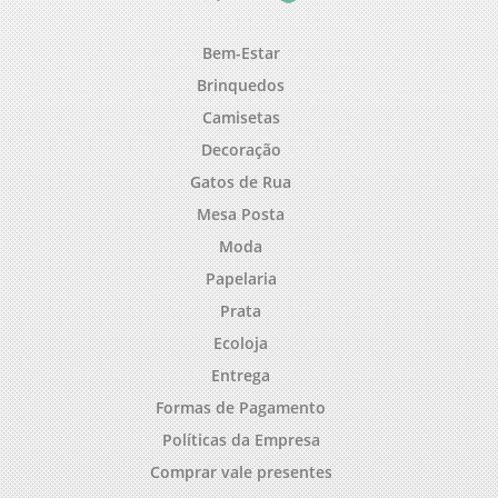
Bem-Estar
Brinquedos
Camisetas
Decoração
Gatos de Rua
Mesa Posta
Moda
Papelaria
Prata
Ecoloja
Entrega
Formas de Pagamento
Políticas da Empresa
Comprar vale presentes