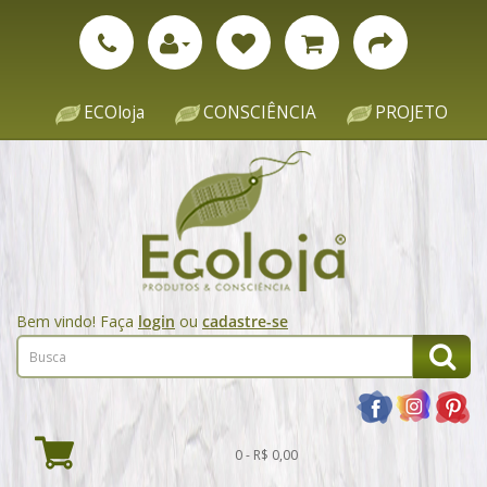
ECOloja
CONSCIÊNCIA
PROJETO
Bem vindo! Faça
login
ou
cadastre-se
0 - R$ 0,00