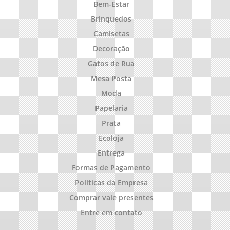
Bem-Estar
Brinquedos
Camisetas
Decoração
Gatos de Rua
Mesa Posta
Moda
Papelaria
Prata
Ecoloja
Entrega
Formas de Pagamento
Políticas da Empresa
Comprar vale presentes
Entre em contato