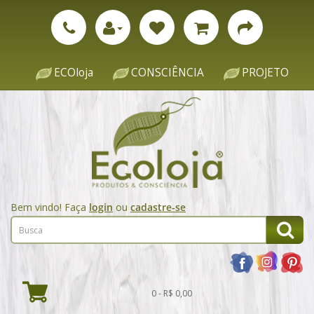
ECOloja
CONSCIÊNCIA
PROJETO
Bem vindo! Faça
login
ou
cadastre-se
0 - R$ 0,00