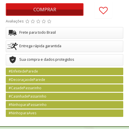
COMPRAR
Avaliações:
Frete para todo Brasil
Entrega rápida garantida
Sua compra e dados protegidos
#EnfeitedeParede
#DecoraçaodeParede
#CasadePassarinho
#CasinhadePassarinho
#NinhoparaPassarinho
#NinhoparaAves