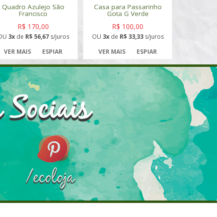
Quadro Azulejo São
Casa para Passarinho
Francisco
Gota G Verde
R$ 170,00
R$ 100,00
OU
3x
de
R$ 56,67
s/juros
OU
3x
de
R$ 33,33
s/juros
VER MAIS
ESPIAR
VER MAIS
ESPIAR