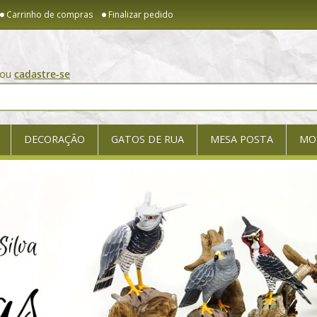
Carrinho de compras
Finalizar pedido
ou
cadastre-se
DECORAÇÃO
GATOS DE RUA
MESA POSTA
MO