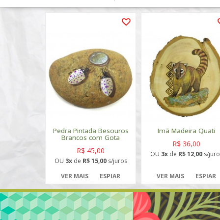
Pedra Pintada Besouros
Imã Madeira Quati
Brancos com Gota
R$ 36,00
R$ 45,00
OU
3x
de
R$ 12,00
s/juro
OU
3x
de
R$ 15,00
s/juros
VER MAIS
ESPIAR
VER MAIS
ESPIAR