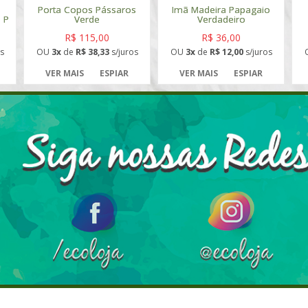
Porta Copos Pássaros
Imã Madeira Papagaio
 P
Verde
Verdadeiro
R$ 115,00
R$ 36,00
s
OU
3x
de
R$ 38,33
s/juros
OU
3x
de
R$ 12,00
s/juros
VER MAIS
ESPIAR
VER MAIS
ESPIAR