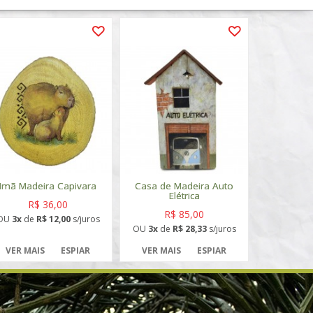
Imã Madeira Capivara
Casa de Madeira Auto
Elétrica
R$ 36,00
R$ 85,00
OU
3x
de
R$ 12,00
s/juros
OU
3x
de
R$ 28,33
s/juros
VER MAIS
ESPIAR
VER MAIS
ESPIAR