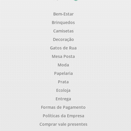
Bem-Estar
Brinquedos
Camisetas
Decoração
Gatos de Rua
Mesa Posta
Moda
Papelaria
Prata
Ecoloja
Entrega
Formas de Pagamento
Políticas da Empresa
Comprar vale presentes