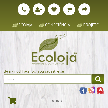
ECOloja
CONSCIÊNCIA
PROJETO
Bem vindo! Faça
login
ou
cadastre-se
0 - R$ 0,00