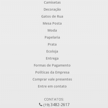
Camisetas
Decoração
Gatos de Rua
Mesa Posta
Moda
Papelaria
Prata
Ecoloja
Entrega
Formas de Pagamento
Políticas da Empresa
Comprar vale presentes
Entre em contato
CONTATOS:
3482-2617
(19)