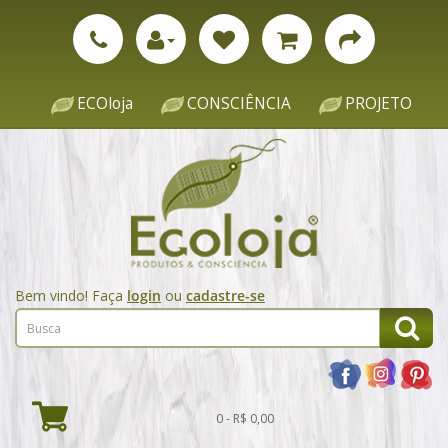
ECOloja
CONSCIÊNCIA
PROJETO
Bem vindo! Faça
login
ou
cadastre-se
0 - R$ 0,00