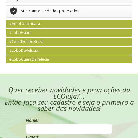
Sua compra e dados protegidos
#AmoLoboGuara
#LoboGuara
#CanideosDoBrasil
#LoboDePelucia
#LoboGuaraDePelucia
Quer receber novidades e promoções da
ECOloja?...
Então faça seu cadastro e seja o primeiro a
saber das novidades!
Nome:
E-mail: