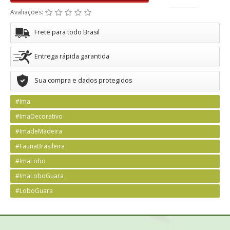
Avaliações:
Frete para todo Brasil
Entrega rápida garantida
Sua compra e dados protegidos
#Ima
#ImaDecorativo
#ImadeMadeira
#FaunaBrasileira
#ImaLobo
#ImaLoboGuara
#LoboGuara