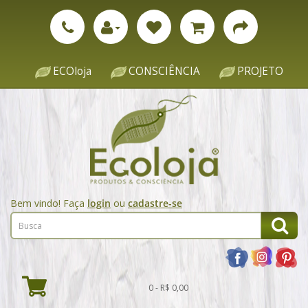
ECOloja
CONSCIÊNCIA
PROJETO
Bem vindo! Faça
login
ou
cadastre-se
0 - R$ 0,00