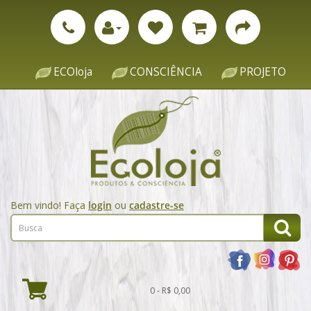
ECOloja
CONSCIÊNCIA
PROJETO
Bem vindo! Faça
login
ou
cadastre-se
0 - R$ 0,00