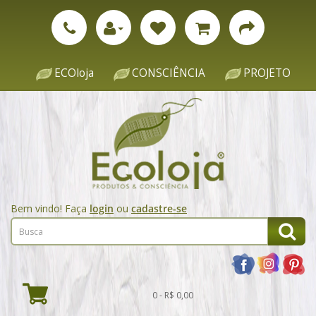
ECOloja
CONSCIÊNCIA
PROJETO
Bem vindo! Faça
login
ou
cadastre-se
0 - R$ 0,00