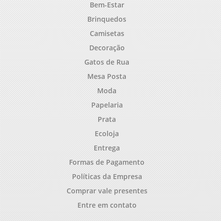
Bem-Estar
Brinquedos
Camisetas
Decoração
Gatos de Rua
Mesa Posta
Moda
Papelaria
Prata
Ecoloja
Entrega
Formas de Pagamento
Políticas da Empresa
Comprar vale presentes
Entre em contato