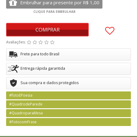
COMPRAR
Avaliações:
Frete para todo Brasil
Entrega rápida garantida
Sua compra e dados protegidos
#fotoEPoesia
#QuadrodeParede
#QuadroparaMesa
#FotocomFrase