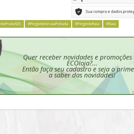
Sua compra e dados prote
entePrata925
#PingenteArraiaPintada
#PingenteRaia
#Raia
Quer receber novidades e promoções
ECOloja?...
Então faça seu cadastro e seja o prime
a saber das novidades!