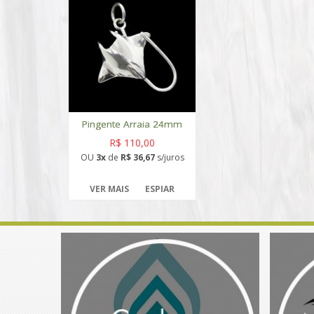
Pingente Arraia 24mm
R$ 110,00
OU
3x
de
R$ 36,67
s/juros
VER MAIS
ESPIAR