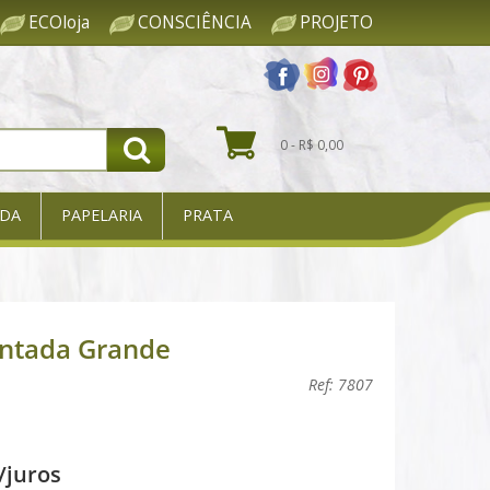
ECOloja
CONSCIÊNCIA
PROJETO
0 - R$ 0,00
DA
PAPELARIA
PRATA
intada Grande
Ref: 7807
/juros