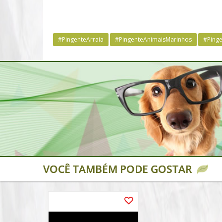
#PingenteArraia
#PingenteAnimaisMarinhos
#Ping
VOCÊ TAMBÉM PODE GOSTAR