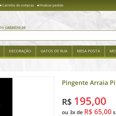
Carrinho de compras
Finalizar pedido
ou
cadastre-se
DECORAÇÃO
GATOS DE RUA
MESA POSTA
MO
Pingente Arraia P
195,00
R$
R$ 65,00
ou 3x de
s