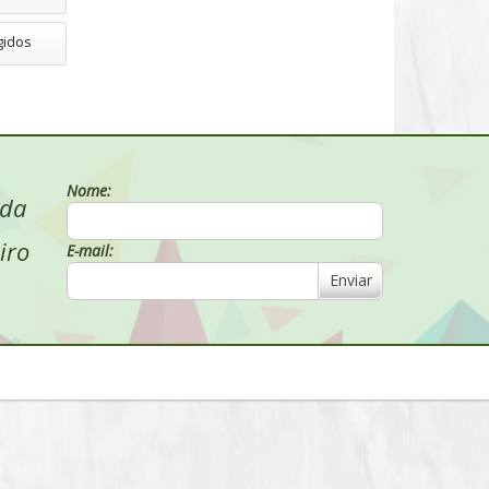
gidos
Nome:
 da
iro
E-mail:
Enviar