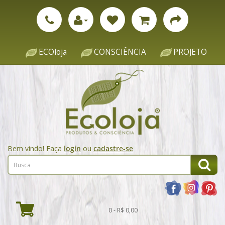
ECOloja
CONSCIÊNCIA
PROJETO
Bem vindo! Faça
login
ou
cadastre-se
0 - R$ 0,00